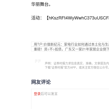
华丽舞台。
活动：【
hKszRFt4WyWwhC373uUSCF
用?户:价值新纪元：家电行业如何通过本土化与
重磅！资<不>抵债，广东又一家21年家居企业倒
声明：证券时报力求信息真实、准确，文章提及内
下载“证券时报”官方APP，或关注官方微信公众
网友评论
登录
后可以发言