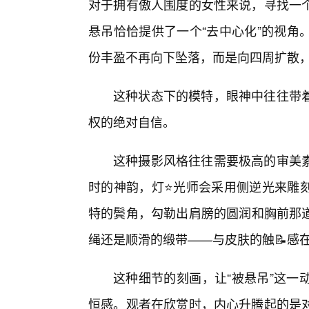
对于拥有傲人围度的女性来说，寻找一
悬吊恰恰提供了一个“去中心化”的视角
份丰盈不再向下坠落，而是向四周扩散
这种状态下的模特，眼神中往往带
权的绝对自信。
这种摄影风格往往需要极高的审美
时的神韵，灯⭐光师会采用侧逆光来雕
特的鬓角，勾勒出肩膀的圆润和胸前那
绳还是顺滑的缎带——与皮肤的触📝感
这种细节的刻画，让“被悬吊”这一
恒感。观者在欣赏时，内心升腾起的是