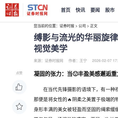
首页
快讯
要闻
股市
您当前的位置：
证券时报
>
公司
>
正文
缚影与流光的华丽旋律
视觉美学
来源：证券时报网
作者：王宁
2026-02-07 17
凝固的张力：当🙂丰盈美感邂逅重
点赞
在当代先锋摄影的语境下，有一种
那便是将女性的🔥阴柔之美置于极端的
身形丰满的美女被轻盈而坚固的绳索缓